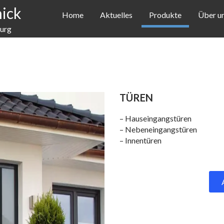
ick
Home
Aktuelles
Produkte
Über u
burg
TÜREN
– Hauseingangstüren
– Nebeneingangstüren
– Innentüren